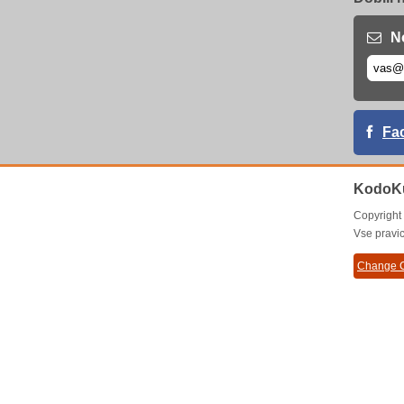
N
Fa
KodoK
Copyrigh
Vse pravic
Change C