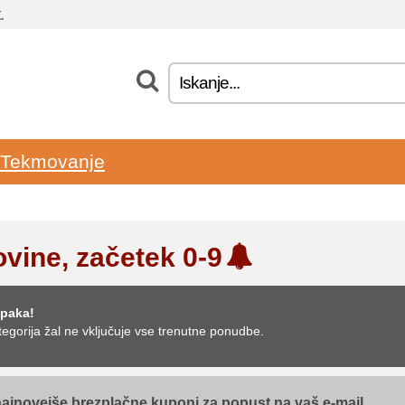
.
Tekmovanje
ovine, začetek 0-9
paka!
tegorija žal ne vključuje vse trenutne ponudbe.
najnovejše brezplačne kuponi za popust na vaš e-mail...