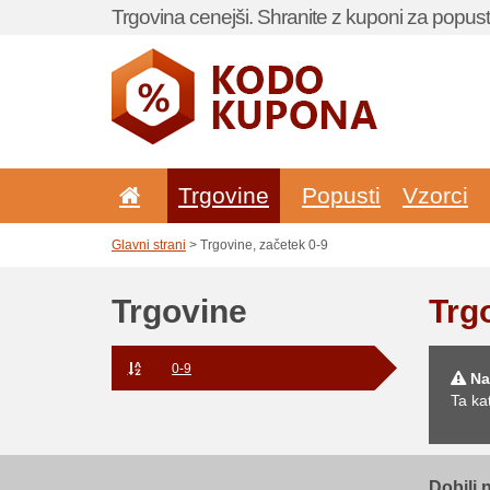
Trgovina cenejši. Shranite z kuponi za popust
Trgovine
Popusti
Vzorci
Glavni strani
> Trgovine, začetek 0-9
Trgovine
Trg
0-9
Na
Ta ka
Dobili 