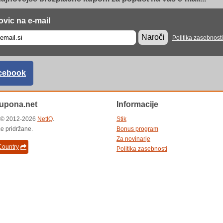
ovic na e-mail
Naroči
Politika zasebnosti
cebook
upona.net
Informacije
t © 2012-2026
NetIQ
.
Stik
e pridržane.
Bonus program
Za novinarje
ountry
Politika zasebnosti