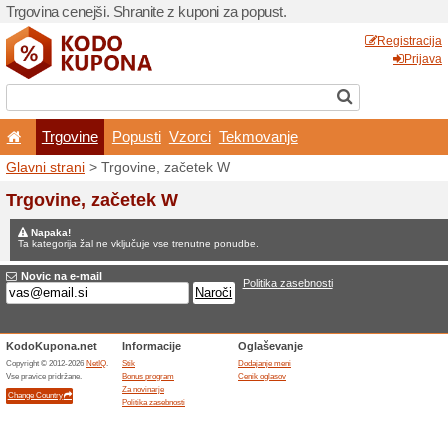
Trgovina cenejši. Shranite z
Trgovine
Popusti
V
Glavni strani
> Trgovine, z