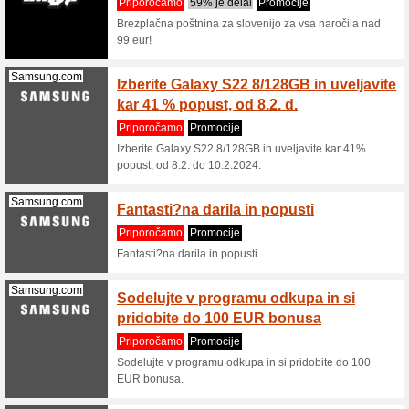
Priporo
Kaiserkr
€.
Metalshop.si
specia
HR
Priporo
6% discou