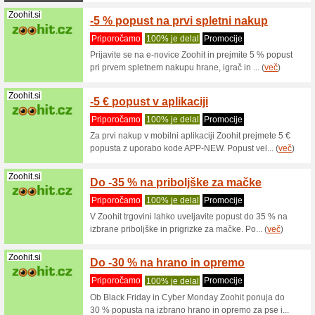
Tempo 
Priporo
Thermana.
due.
Kaiserkraft.si
Kaiser
nakupe
Priporo