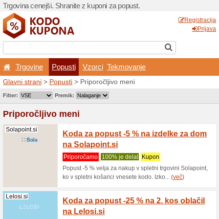
Trgovina cenejši. Shranite z
Trgovine
Popusti
V
Glavni strani
>
Popusti
> Pr