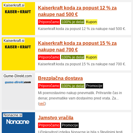
znižan
Priporo
Metalsho
Picasee.si
SK - 1
Priporo
10% zľav