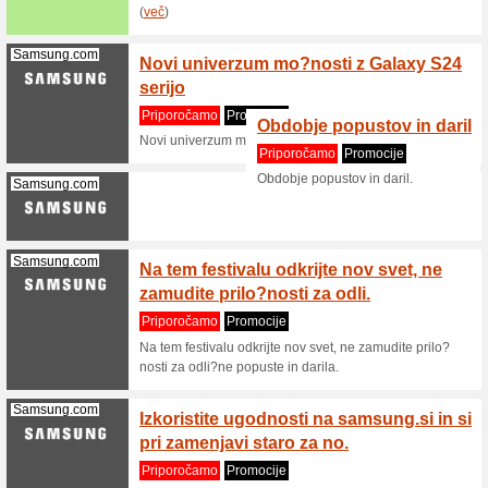
Kaiserkr
Kaiserkraft.si
Kaiser
nakupe
Priporo
Kaiserkr
Gume-Direkt.com
Brezpl