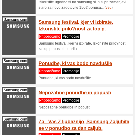
Priporo
Mi poenos
denar, pn
(
več
)
Nonacne.si
Jamstv
Priporo
Učinkovit