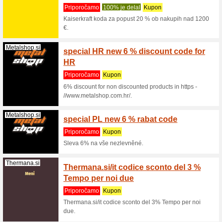
ko v splet
Lelosi.si
Koda z
na Lelo
Priporo
Koda za p
Metalshop.si
Metals