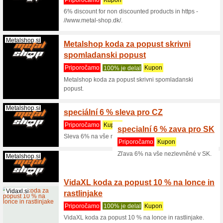
Izberi
kar 41
Priporo
Izberite 
popust, o
Samsung.com
Fantas
Priporo