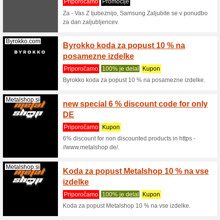
večkrat po
Profolan.si
90-dne
Priporo
90-dnevno
nezadovo
... (
več
)