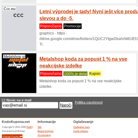
Fantasti?
Samsung.com
Sodelu
pridob
Priporo
Sodelujte
EUR bon