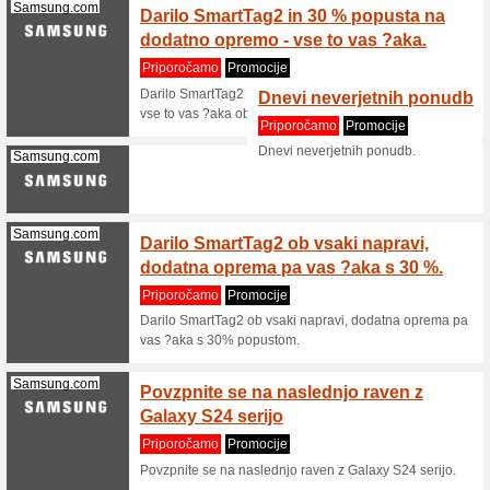
//www.me
Metalshop.si
specia
Priporo
Sleva 6%
Thermana.si
Therma