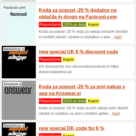
Če nisi p
izdelek la
Metalshop.si
Brezpl
Priporo
Brezplačn
99 eur!
Samsung.com