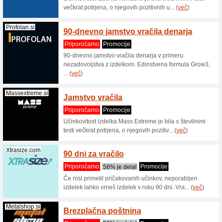
Picasee.si
RO Pic
toate 
Priporo
Picasee.
Kaiserkraft.si
Kaiser
nakupi