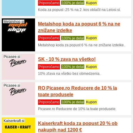
Filter:
Premik:
Priporočljivo meni
Solapoint.si
Koda z
na Sol
Priporo
Popust -5