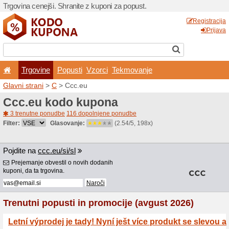
Trgovina cenejši. Shranite z
Trgovine
Popusti
V
Glavni strani
>
C
> Ccc.eu