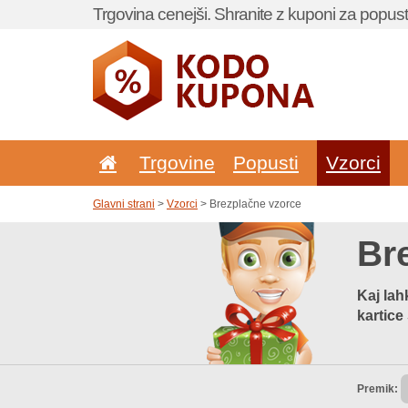
Trgovina cenejši. Shranite z kuponi za popust
Trgovine
Popusti
Vzorci
Glavni strani
>
Vzorci
> Brezplačne vzorce
Br
Kaj lah
kartice
Premik: