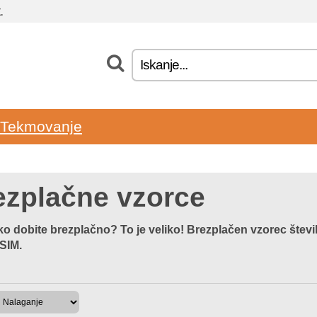
.
Tekmovanje
ezplačne vzorce
ko dobite brezplačno? To je veliko! Brezplačen vzorec številk
 SIM.