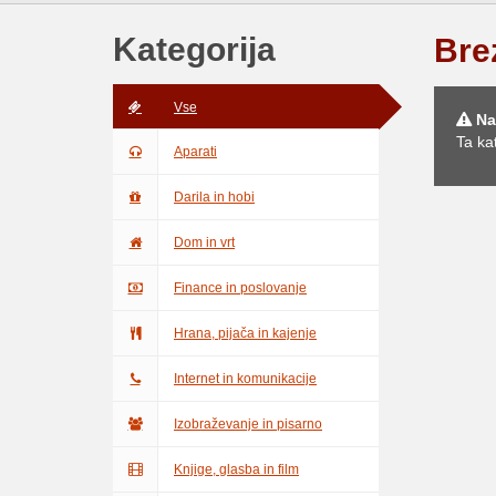
Kategorija
Bre
Vse
Na
Ta ka
Aparati
Darila in hobi
Dom in vrt
Finance in poslovanje
Hrana, pijača in kajenje
Internet in komunikacije
Izobraževanje in pisarno
Knjige, glasba in film