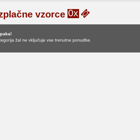
0x
zplačne vzorce
paka!
tegorija žal ne vključuje vse trenutne ponudbe.