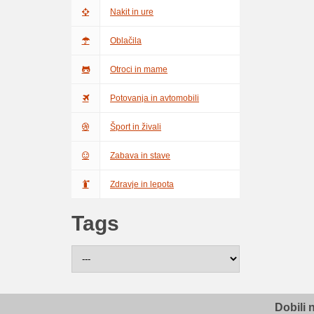
Nakit in ure
Oblačila
Otroci in mame
Potovanja in avtomobili
Šport in živali
Zabava in stave
Zdravje in lepota
Tags
Dobili 