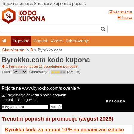
Trgovina cenejši. Shranite z
Trgovine
Popusti
V
Glavni strani
>
B
> Byrokko