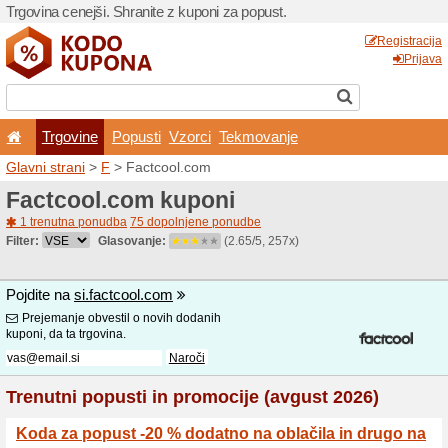
Trgovina cenejši. Shranite z
Trgovine
Popusti
V
Glavni strani
>
F
> Factcoo