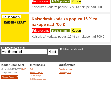
Filter:
Premik:
Orodje popust kod,
Kaiserkraft.si
Kaiser
nakupi
Priporo
Kaiserkr
€.