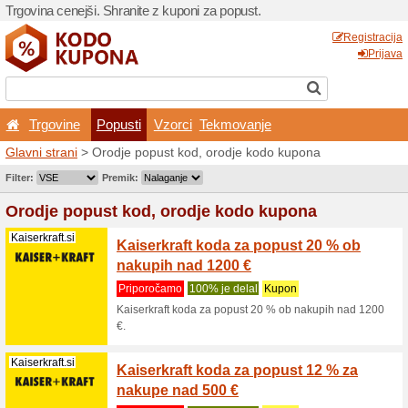
Trgovina cenejši. Shranite z
Trgovine
Popusti
V
Glavni strani
> Orodje popu