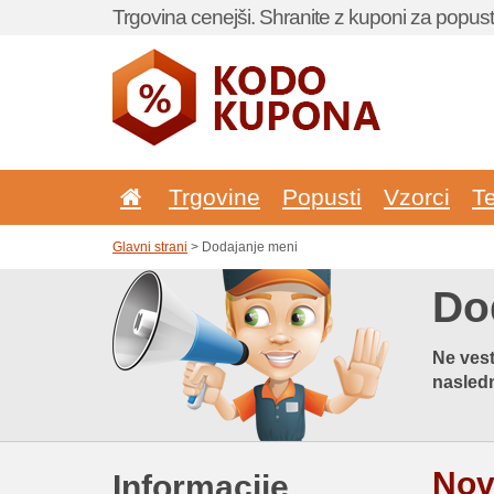
Trgovina cenejši. Shranite z kuponi za popust
Trgovine
Popusti
Vzorci
T
Glavni strani
> Dodajanje meni
Do
Ne vest
nasledn
Nov
Informacije