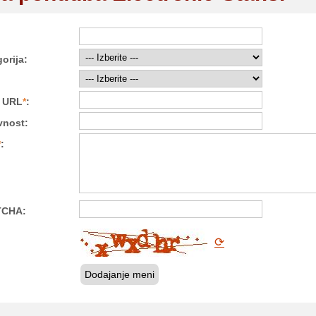
orija:
i URL
*
:
vnost:
*
:
TCHA:
⟳
Dodajanje meni