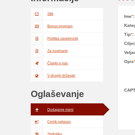
Stik
Ime
*
:
Kateg
Bonus program
Tip
*
:
Politika zasebnosti
Ciljn
Za novinarje
Velja
Opis
Članki o nas
V drugih državah
CAP
Oglaševanje
Dodajanje meni
Cenik oglasov
Statistika