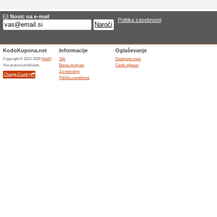
Nova ponudba Zoot.
Ime
*
:
Kategorija:
Tip
*
:
Ciljni URL
*
:
Veljavnost:
Opis
*
: