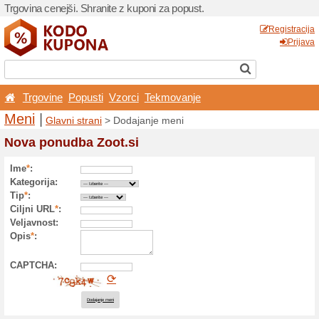
Trgovina cenejši. Shranite z
Trgovine
Popusti
Vzo
Meni
|
Glavni strani
> Dod