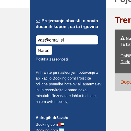
Tre
Prejemanje obvestil o novih
dodanih kuponi, da ta trgovina
Na
Ta ka
Naroči
Obišč
Politika zasebnosti
Dodaj
Prihranite pri naslednjem potovanju z
aplikacijo Booking.com! Poiščite
Dopo
odlične ponudbe hotelov ali apartmajev
in jih rezervirajte v samo nekaj
minutah. Rezervirate lahko tudi lete,
najem avtomobilov, ...
V drugih državah:
Booking.com
Booking.com