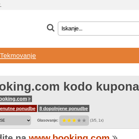
.
Tekmovanje
oking.com kodo kupon
ooking.com
renutne ponudbe
8 dopolnjene ponudbe
Glasovanje:
(3/5, 1x)
dite na
www.booking.com