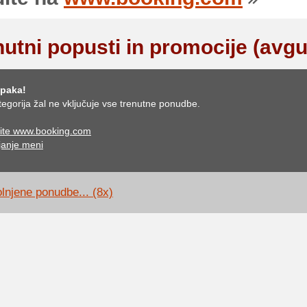
nutni popusti in promocije (avgu
paka!
tegorija žal ne vključuje vse trenutne ponudbe.
ite www.booking.com
anje meni
lnjene ponudbe... (8x)