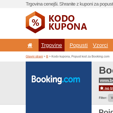
Trgovina cenejši. Shranite z kuponi za popust
Trgovine
Popusti
Vzorci
Glavni strani
>
B
> Kodo kupona, Popust kod za Booking.com
Bo
www.b
no t
Filter:
Poj