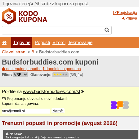
Trgovina cenejši. Shranite z
Trgovine
Popusti
V
Glavni strani
>
B
> Budsfor