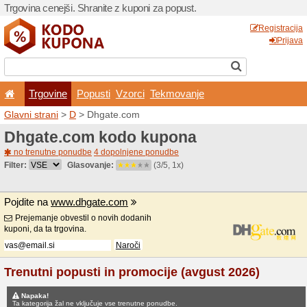
Trgovina cenejši. Shranite z
Trgovine
Popusti
V
Glavni strani
>
D
> Dhgate