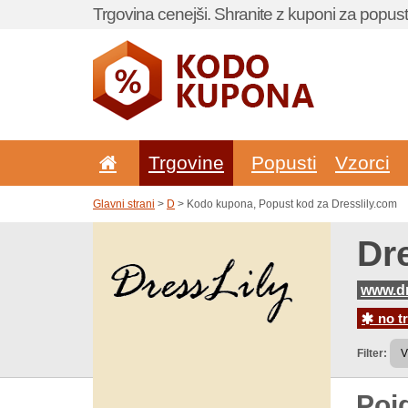
Trgovina cenejši. Shranite z kuponi za popust
Trgovine
Popusti
Vzorci
Glavni strani
>
D
> Kodo kupona, Popust kod za Dresslily.com
Dr
www.dr
no t
Filter:
Poj