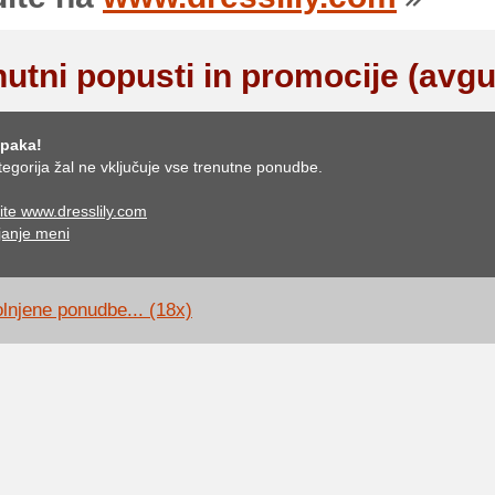
nutni popusti in promocije (avgu
paka!
tegorija žal ne vključuje vse trenutne ponudbe.
ite www.dresslily.com
anje meni
lnjene ponudbe... (18x)