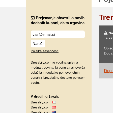
Tre
Prejemanje obvestil o novih
dodanih kuponi, da ta trgovina
Na
Ta ka
Naroči
Obišč
Politika zasebnosti
Dodaj
DressLily.com je vodilna spletna
modna trgovina, ki ponuja najnovejša
Dopo
oblačila in dodatke po neverjetnih
cenah z brezplačno dostavo po vsem
svetu.
V drugih državah:
Dresslily.com
Dresslily.com
Dresslily.com