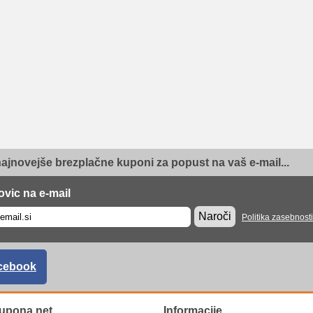
najnovejše brezplačne kuponi za popust na vaš e-mail...
ovic na e-mail
Naroči
Politika zasebnosti
cebook
upona.net
Informacije