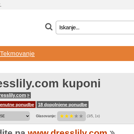
.
Tekmovanje
esslily.com kuponi
esslily.com
renutne ponudbe
18 dopolnjene ponudbe
Glasovanje:
(3/5, 1x)
dite na
www.dresslily.com