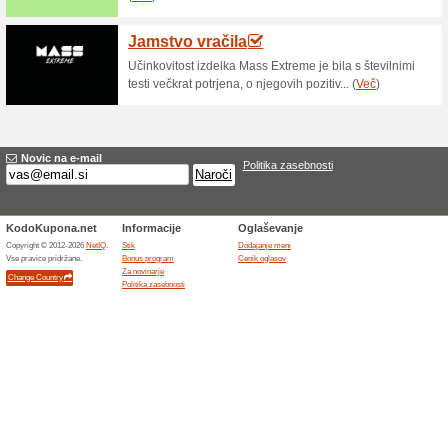
Trenutni popusti in
Brezplačna dostava
55% je delal
Promocije
Dostava je za vsa naročila na
Podobne popusti