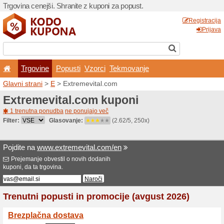
Trgovina cenejši. Shranite z
Trgovine
Popusti
V
Glavni strani
>
E
> Extreme