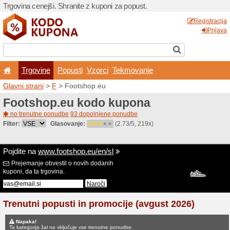
Trgovina cenejši. Shranite z
Trgovine
Popusti
V
Glavni strani
>
F
> Footsho