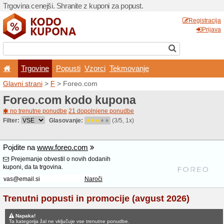
Trgovina cenejši. Shranite z
Trgovine
Popusti
V
Glavni strani
>
F
> Foreo.