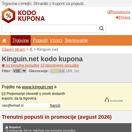
Trgovina cenejši. Shranite z
Trgovine
Popusti
V
Glavni strani
>
K
> Kinguin.