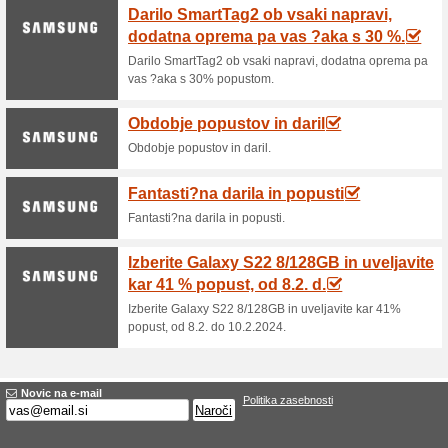
Trenutni popusti in
Summer sale, popusti
60% je delal
Promocije
Summer sale, popusti do -60
Pridobite 5 € za vaš 