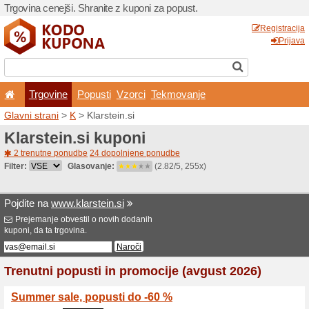
Trgovina cenejši. Shranite z
Trgovine
Popusti
V
Glavni strani
>
K
> Klarstein