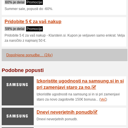
Klarstein.si kup
2 trenutne ponudbe
24 dopo
Filter:
Glasovanje:
Pojdite na
www.klarstein.s
Prejemanje obvestil o novih
kuponi, da ta trgovina.
N