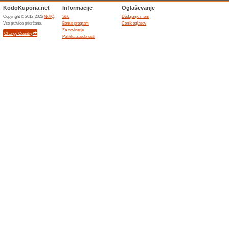
59% je delal
Promocije
Pridobite 5 € za vaš nakup - K
za naročilo z najmanj 50 €.
Dopolnjene ponudbe... (24x
Podobne popusti