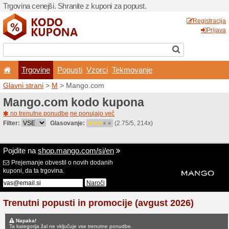
Trgovina cenejši. Shranite z
Trgovine
Popusti
V
Glavni strani
>
M
> Mango.