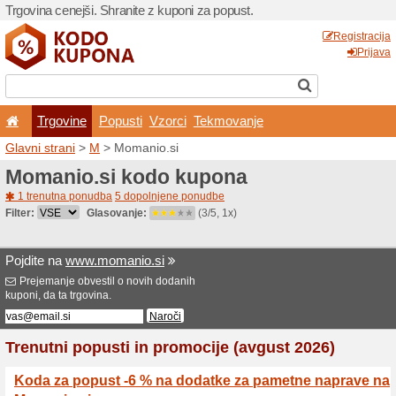
Trgovina cenejši. Shranite z
Trgovine
Popusti
V
Glavni strani
>
M
> Momani