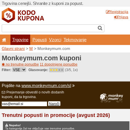
Trgovina cenejši. Shranite z
Trgovine
Popusti
V
Glavni strani
>
M
> Monke