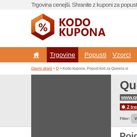
Trgovina cenejši. Shranite z kuponi za popust
Trgovine
Popusti
Vzorci
Glavni strani
>
Q
> Kodo kupona, Popust kod za Queens.si
Qu
www.qu
2 tr
Filter:
Poj