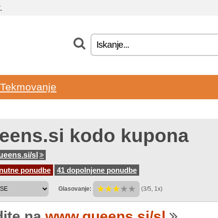
.
Tekmovanje
eens.si kodo kupona
eens.si/sl
enutne ponudbe
41 dopolnjene ponudbe
Glasovanje:
(3/5, 1x)
dite na
www.queens.si/sl