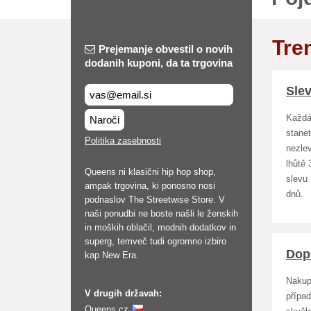
Tre
Prejemanje obvestil o novih
dodanih kuponi, da ta trgovina
Sle
Každá 
Naroči
stane
Politika zasebnosti
nezle
lhůtě
Queens ni klasični hip hop shop,
slevu
ampak trgovina, ki ponosno nosi
dnů.
podnaslov The Streetwise Store. V
naši ponudbi ne boste našli le ženskih
in moških oblačil, modnih dodatkov in
superg, temveč tudi ogromno izbiro
Dop
kap New Era.
Nakup
V drugih državah:
přípa
Queens.cz