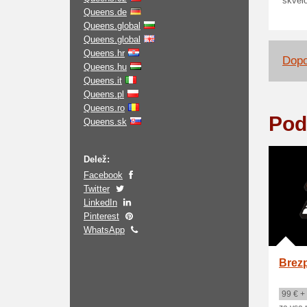
skvěl
Queens.de
Queens.global
Queens.global
Queens.hr
Dopo
Queens.hu
Queens.it
Queens.pl
Queens.ro
Pod
Queens.sk
Delež:
Facebook
Twitter
LinkedIn
Pinterest
WhatsApp
Brez
99 € +