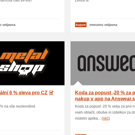
naročila nad 99 eur!
Lelosi.si.
o veljavna
kupon
trenutno veljavna
ální 6 % sleva pro CZ
Koda za popust -20 % za p
nakup v app na Answear.s
6% na vše nezlevněné.
Koda za popust -20 % velja za prvi 
vseh oblačil, obutve in izdelkov za 
mobilni aplika... (
Več
)