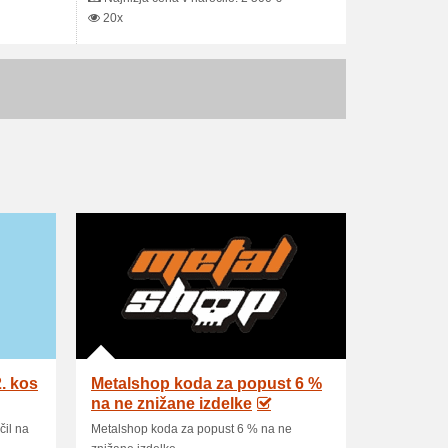
20x
. kos
Metalshop koda za popust 6 %
na ne znižane izdelke
čil na
Metalshop koda za popust 6 % na ne