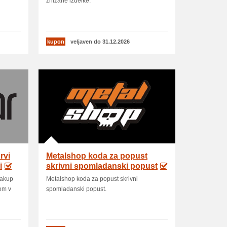
znižane izdelke.
kupon
veljaven do 31.12.2026
rvi
Metalshop koda za popust
i
skrivni spomladanski popust
nakup
Metalshop koda za popust skrivni
dom v
spomladanski popust.