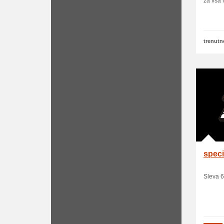
za vsa 
trenutn
speci
Sleva 