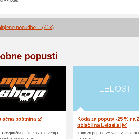
ou výhodu.
lnjene ponudbe... (41x)
obne popusti
plačna poštnina
Koda za popust -25 % na 2
oblačil na Lelosi.si
Brezplačna poštnina za slovenijo
Koda za popust -25 % na 2. kos obla