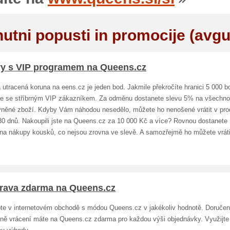
nutni popusti in promocije (avgu
vy s VIP programem na Queens.cz
utracená koruna na eens.cz je jeden bod. Jakmile překročíte hranici 5 000 b
te se stříbrným VIP zákazníkem. Za odměnu dostanete slevu 5% na všechno
vněné zboží. Kdyby Vám náhodou nesedělo, můžete ho nenošené vrátit v pro
 30 dnů. Nakoupili jste na Queens.cz za 10 000 Kč a více? Rovnou dostanet
 na nákupy kousků, co nejsou zrovna ve slevě. A samozřejmě ho můžete vráti
rava zdarma na Queens.cz
te v internetovém obchodě s módou Queens.cz v jakékoliv hodnotě. Doručen
dně vrácení máte na Queens.cz zdarma pro každou výši objednávky. Využijte 