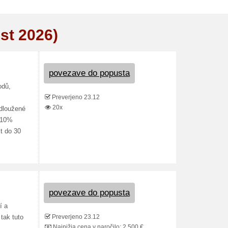
st 2026)
povezave do popusta
odů,
Preverjeno 23.12
20x
dloužené
e 10%
t do 30
povezave do popusta
í a
Preverjeno 23.12
tak tuto
Najnižja cena v naročilo: 2 500 €