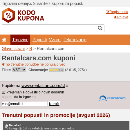
Trgovina cenejši. Shranite z
Trgovine
Popusti
V
Glavni strani
>
R
> Rentalc