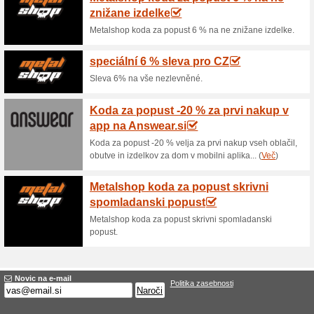
Trenutni popusti in
Brezplačna dostava
69% je delal
Promocije
Brezplačna dostava s Pošto Sl
14-dnevni rok vračila 