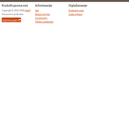
63% je delal
Promocije
14-dnevni rok vračila po preje
Dopolnjene ponudbe... (6x)
Podobne popusti
Brezpl