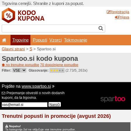
Trgovina cenejši. Shranite z
Trgovine
Popusti
V
Glavni strani
>
S
> Spartoo.