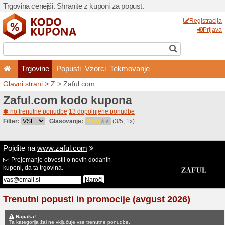
Trgovina cenejši. Shranite z
Trgovine
Popusti
V
Glavni strani
>
Z
> Zaful.c