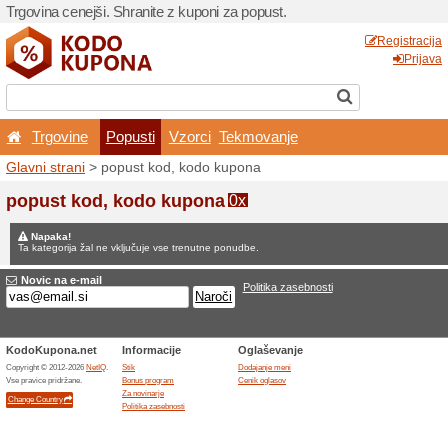
Trgovina cenejši. Shranite z
Trgovine
Popusti
V
Glavni strani
> popust kod,