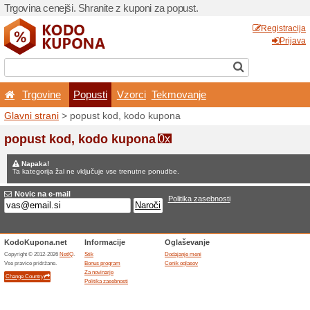
Trgovina cenejši. Shranite z
Trgovine
Popusti
V
Glavni strani
> popust kod,