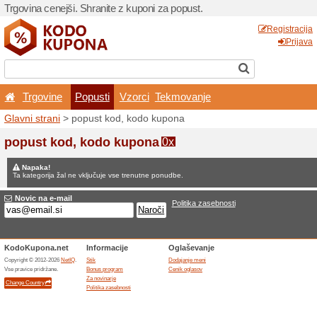
Trgovina cenejši. Shranite z
Trgovine
Popusti
V
Glavni strani
> popust kod,