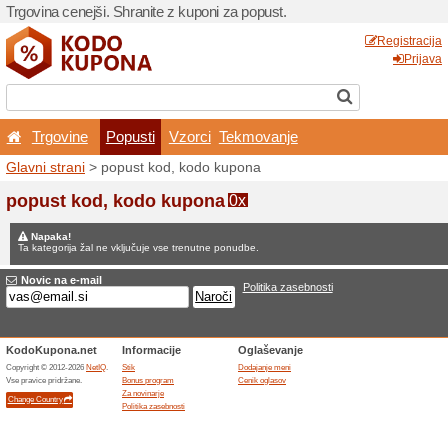
Trgovina cenejši. Shranite z
Trgovine
Popusti
V
Glavni strani
> popust kod,