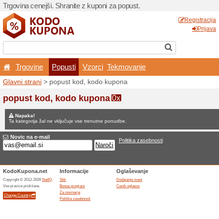
Trgovina cenejši. Shranite z
Trgovine
Popusti
V
Glavni strani
> popust kod,