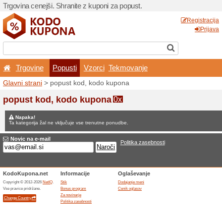
Trgovina cenejši. Shranite z
Trgovine
Popusti
V
Glavni strani
> popust kod,